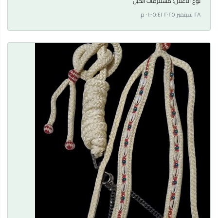
نوع الاعلان:
مستلزمات الخيل
٢٨ سبتمبر ٢٠٢٥ ٠١:٠٥:٤١ م