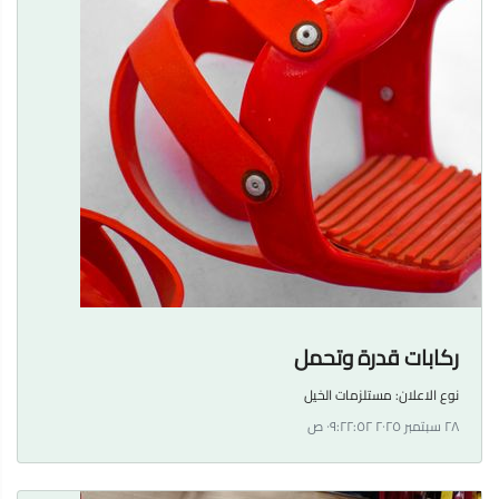
ركابات قدرة وتحمل
نوع الاعلان:
مستلزمات الخيل
٢٨ سبتمبر ٢٠٢٥ ٠٩:٢٢:٥٢ ص