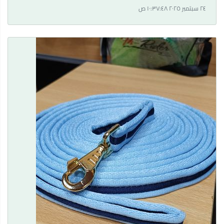
٢٤ سبتمبر ٢٠٢٥ ١٠:٣٧:٤٨ ص