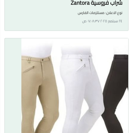
شراب فروسية Zantora
نوع الاعلان:
مستلزمات الفارس
٢٤ سبتمبر ٢٠٢٥ ٠٧:٠٨:٣٧ ص