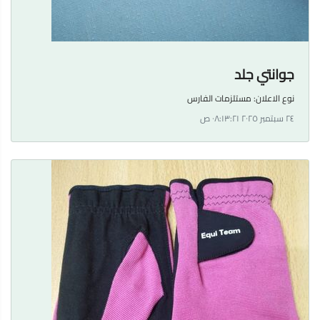
جوانتي جلد
نوع الاعلان:
مستلزمات الفارس
٢٤ سبتمبر ٢٠٢٥ ٠٨:١٣:٢١ ص