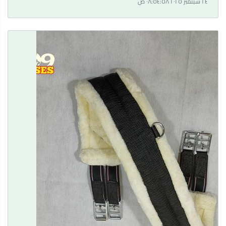
٢٤ سبتمبر ٢٠٢٥ ٠٨:٥٤:٥٨ ص