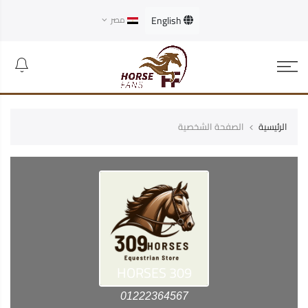
English
مصر
الرئيسية
الصفحة الشخصية
HORSES
309
0
1222364567