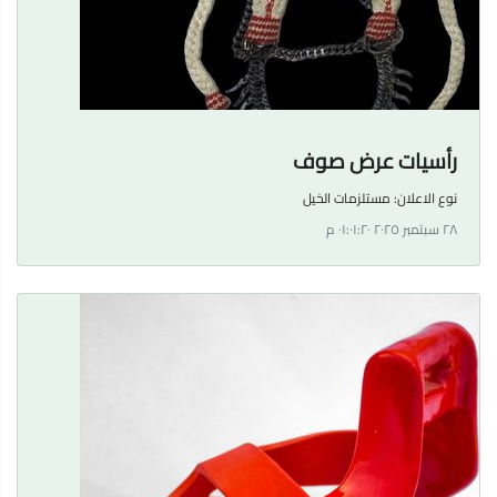
رأسيات عرض صوف
نوع الاعلان:
مستلزمات الخيل
٢٨ سبتمبر ٢٠٢٥ ٠١:٠١:٢٠ م