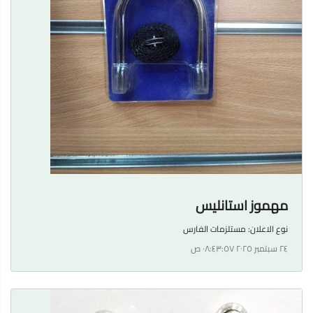
مهموز استانليس
نوع الاعلان:
مستلزمات الفارس
٢٤ سبتمبر ٢٠٢٥ ٠٨:٤٣:٥٧ ص