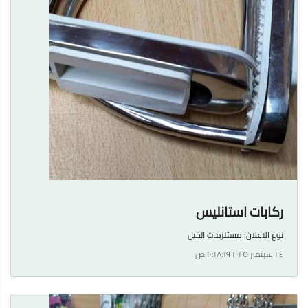
ركابات استانليس
نوع الاعلان:
مستلزمات الخيل
٢٤ سبتمبر ٢٠٢٥ ١٠:١٨:١٩ ص