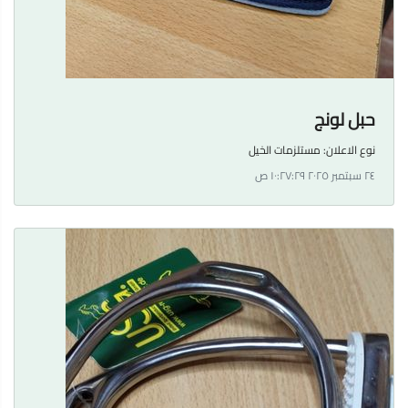
حبل لونج
نوع الاعلان:
مستلزمات الخيل
٢٤ سبتمبر ٢٠٢٥ ١٠:٢٧:٢٩ ص