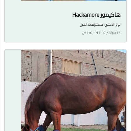
هاكيمور Hackamore
نوع الاعلان:
مستلزمات الخيل
٢٤ سبتمبر ٢٠٢٥ ١٠:٥١:٢٩ ص