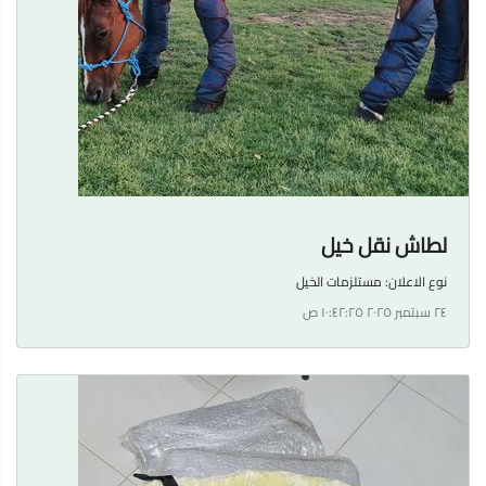
لطاش نقل خيل
نوع الاعلان:
مستلزمات الخيل
٢٤ سبتمبر ٢٠٢٥ ١٠:٤٢:٢٥ ص