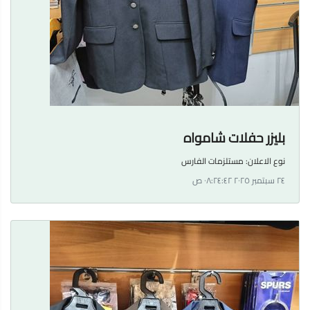
بليزر حفلات شامواه
نوع الاعلان:
مستلزمات الفارس
٢٤ سبتمبر ٢٠٢٥ ٠٨:٢٤:٤٢ ص