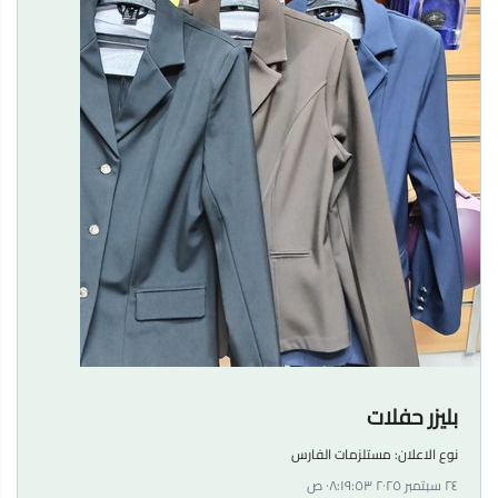
بليزر حفلات
نوع الاعلان:
مستلزمات الفارس
٢٤ سبتمبر ٢٠٢٥ ٠٨:١٩:٥٣ ص