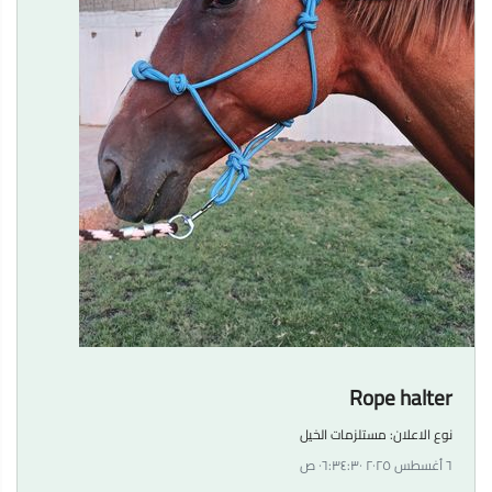
Rope halter
نوع الاعلان:
مستلزمات الخيل
٦ أغسطس ٢٠٢٥ ٠٦:٣٤:٣٠ ص