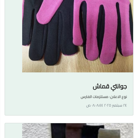
جوانتي قماش
نوع الاعلان:
مستلزمات الفارس
٢٤ سبتمبر ٢٠٢٥ ٠٨:٠٨:٤٤ ص