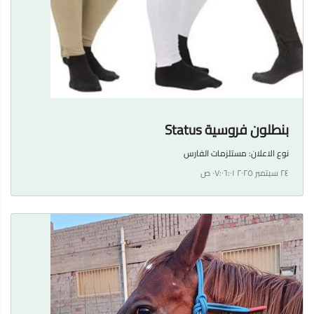
بنطلون فروسية Status
نوع الاعلان:
مستلزمات الفارس
٢٤ سبتمبر ٢٠٢٥ ٠٧:٠٦:٠١ ص