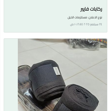
ركابات فايبر
نوع الاعلان:
مستلزمات الخيل
٢٤ سبتمبر ٢٠٢٥ ١٠:١٦:٤٤ ص