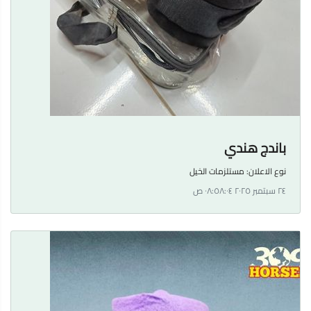
باندج هندي
نوع الاعلان:
مستلزمات الخيل
٢٤ سبتمبر ٢٠٢٥ ٠٨:٥٨:٠٤ ص