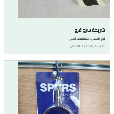
شريحة سرج فرو
نوع الاعلان:
مستلزمات الخيل
٢٤ سبتمبر ٢٠٢٥ ٠٨:٥٠:٣٧ ص