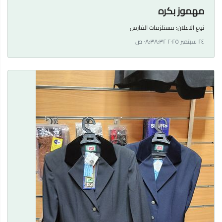
مهموز بكره
نوع الاعلان:
مستلزمات الفارس
٢٤ سبتمبر ٢٠٢٥ ٠٨:٣٨:٣٢ ص